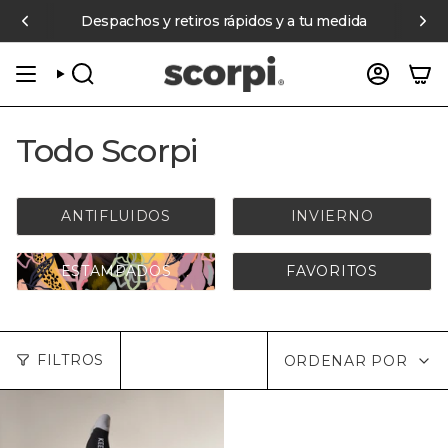
Ir
on Mercado Pago
Despachos y retiros rápidos y a tu medida
6 cuotas sin interés en compras online sobr
al
contenido
BÚSQUEDA
CUENT
Todo Scorpi
ANTIFLUIDOS
INVIERNO
ESTAMPADOS
FAVORITOS
Ordenar
FILTROS
ORDENAR POR
por