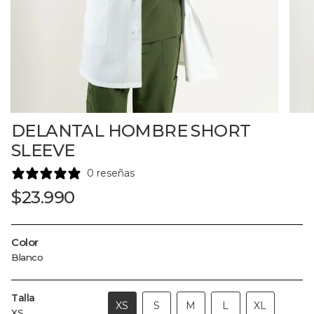
DELANTAL HOMBRE SHORT
SLEEVE
0 reseñas
Precio
$23.990
regular
Color
Blanco
Variante
agotada
Blanco
o
no
disponible
Talla
VARIANTE
VARIANTE
XS
S
M
L
XL
XS