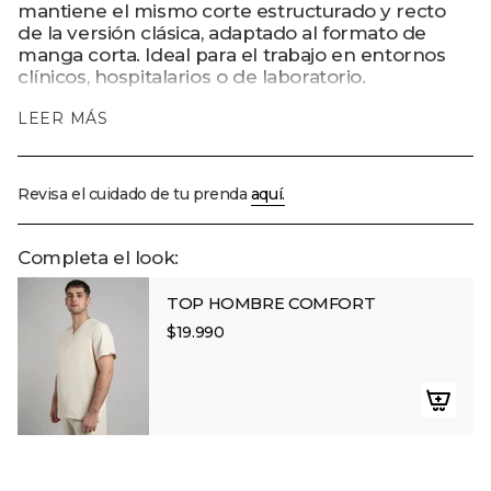
mantiene el mismo corte estructurado y recto
carrito",
de la versión clásica, adaptado al formato de
"decrease"=>"Disminuir
manga corta. Ideal para el trabajo en entornos
cantidad
clínicos, hospitalarios o de laboratorio.
para
{{
Características:
LEER MÁS
product
•
3 bolsillos funcionales.
}}",
•
Tela de algodón.
"multiples_of"=>"Incrementos
•
Ajuste normal.
de
Revisa el cuidado de tu prenda
aquí.
• Composición: 65% Poliéster reciclado / 35%
{{
Algodón.
quantity
• Tela
R-Hardetch®.
}}",
Completa el look:
Comodidad, durabilidad y diseño inteligente
"minimum_of"=>"Mínimo
para profesionales que no se detienen.
de
TOP HOMBRE COMFORT
{{
$19.990
quantity
}}",
"maximum_of"=>"Máximo
de
{{
quantity
}}"}