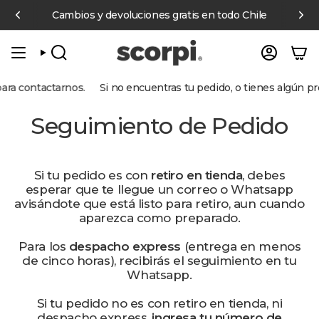
Ir
000 pagando con Mercado Pago
Cambios y devoluciones gratis en todo Chile
6 cuotas sin interés en compra
al
contenido
BÚSQUEDA
CUENT
ra contactarnos.
Si no encuentras tu pedido, o tienes algún pr
Seguimiento de Pedido
Si tu pedido es con
retiro en tienda
, debes
esperar que te llegue un correo o Whatsapp
avisándote que está listo para retiro, aun cuando
aparezca como preparado.
Para los
despacho express
(entrega en menos
de cinco horas), recibirás el seguimiento en tu
Whatsapp.
Si tu pedido no es con retiro en tienda, ni
despacho express,
ingresa tu número de