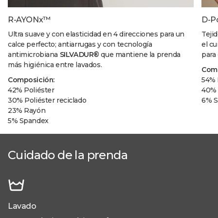
R-AYONx™
D-P
Ultra suave y con elasticidad en 4 direcciones para un
Teji
calce perfecto; antiarrugas y con tecnología
el c
antimicrobiana
SILVADUR®
que mantiene la prenda
para
más higiénica entre lavados.
Comp
Composición:
54% 
42% Poliéster
40% 
30% Poliéster reciclado
6% S
23% Rayón
5% Spandex
Cuidado de la prenda
Lavado