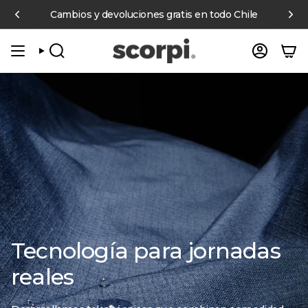
Ir
bre $70.000 pagando con Mercado Pago
Cambios y devoluciones gratis en todo Chile
6 cuotas sin interés e
al
contenido
BÚSQUEDA
CUENT
Tecnología para jornadas
reales