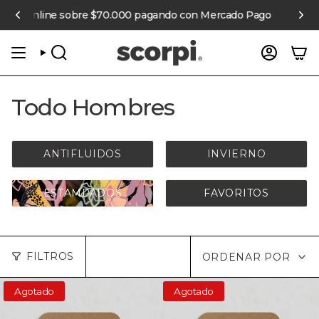
Ir
mpras online sobre $70.000 pagando con Mercado Pago
6 cuota
al
contenido
BÚSQUEDA
CUENT
Todo Hombres
ANTIFLUIDOS
INVIERNO
ESTAMPADOS
FAVORITOS
Ordenar
FILTROS
ORDENAR POR
por
Agotado
Agotado