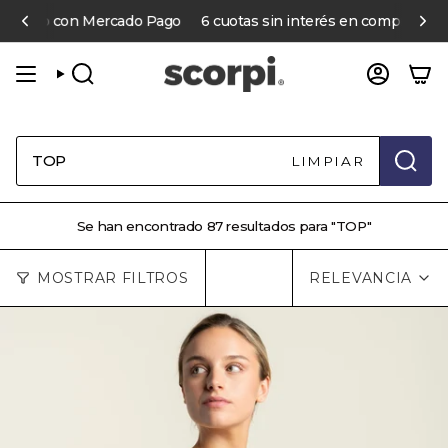
Ir
ado Pago
6 cuotas sin interés en compras online sobre $70.00
al
contenido
BÚSQUEDA
CUENT
LIMPIAR
Se han encontrado 87 resultados para "TOP"
Ordena
MOSTRAR FILTROS
RELEVANCIA
por