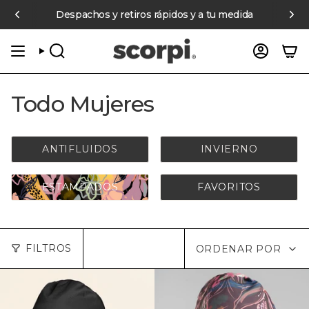
Ir
és en compras online sobre $70.000 pagando con Mercado Pago
Despachos y retiros rápidos y a tu medida
al
contenido
BÚSQUEDA
CUENT
Todo Mujeres
ANTIFLUIDOS
INVIERNO
ESTAMPADOS
FAVORITOS
Ordenar
FILTROS
ORDENAR POR
por