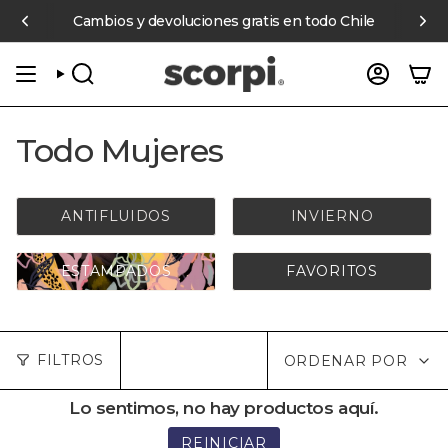
Ir
ompras online sobre $70.000 pagando con Mercado Pago
Cambios y devoluciones gratis en todo Chile
6 cuot
al
contenido
BÚSQUEDA
CUENT
Todo Mujeres
ANTIFLUIDOS
INVIERNO
ESTAMPADOS
FAVORITOS
Ordenar
FILTROS
ORDENAR POR
por
Lo sentimos, no hay productos aquí.
REINICIAR