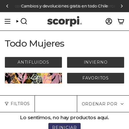
Ir
terés en compras online sobre $70.000 pagando con Mercado Pag
Cambios y devoluciones gratis en todo Chile
al
contenido
BÚSQUEDA
CUENT
Todo Mujeres
ANTIFLUIDOS
INVIERNO
ESTAMPADOS
FAVORITOS
Ordenar
FILTROS
ORDENAR POR
por
Lo sentimos, no hay productos aquí.
REINICIAR