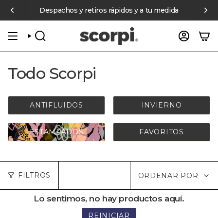
Ir
nterés en compras online sobre $70.000 pagando con Mercado Pa
Despachos y retiros rápidos y a tu medida
al
contenido
BÚSQUEDA
CUENT
Todo Scorpi
ANTIFLUIDOS
INVIERNO
ESTAMPADOS
FAVORITOS
Ordenar
FILTROS
ORDENAR POR
por
Lo sentimos, no hay productos aquí.
REINICIAR