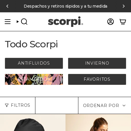
Ir
és en compras online sobre $70.000 pagando con Mercado Pago
Despachos y retiros rápidos y a tu medida
al
contenido
BÚSQUEDA
CUENT
Todo Scorpi
ANTIFLUIDOS
INVIERNO
ESTAMPADOS
FAVORITOS
Ordenar
FILTROS
ORDENAR POR
por