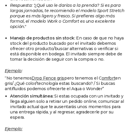
Respuesta: "¿Qué uso le darías a la prenda? Si es para
largas jornadas, te recomiendo el modelo Sport Stretch
porque es más ligero y fresco. Si prefieres algo más
formal, el modelo Work o Comfort es una excelente
opción."
Manejo de productos sin stock:
En caso de que no haya
stock del producto buscado por el invitado debemos
ofrecer otro producto/buscar alternativas o verificar si
está disponible en bodega. El invitado siempre debe de
tomar la decisión de seguir con la compra o no.
Ejemplo
:
“No tenemos
Drop Fence gris
pero tenemos el C
omfort
en
gris/ ¿Qué color/tecnología estas buscando? / Si buscas
antifluidos podemos ofrecerte el Aqua o Wonder”
Atención simultánea:
Si estas ocupada con un invitado y
llega alguien solo a retirar un pedido online, comunicar al
invitado actual que te ausentarás unos momentos para
una entrega rápida, y al regresar, agradecerle por su
espera.
Ejemplo: