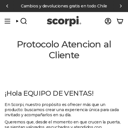
Ir
compras online sobre $70.000 pagando con Mercado Pago
Cambios y devoluciones gratis en todo Chile
6 cuot
al
contenido
BÚSQUEDA
CUENT
Protocolo Atencion al
Cliente
¡Hola EQUIPO DE VENTAS!
En Scorpi, nuestro propósito es ofrecer más que un
producto: buscamos crear una experiencia única para cada
invitado y acompañarlos en su día.
Queremos que, desde el momento en que crucen la puerta,
se sientan valorados, escuchados y atendidos con