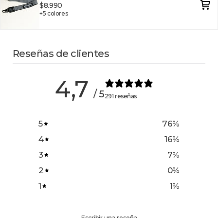
$8.990
+5 colores
Reseñas de clientes
4,7
/ 5
291 reseñas
5
76
%
4
16
%
3
7
%
2
0
%
1
1
%
Escribir una reseña