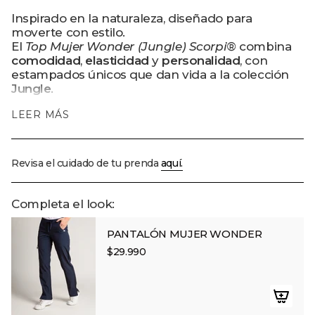
</span>
JUNGLE">
Inspirado en la naturaleza, diseñado para
en
moverte con estilo.
el
El
Top Mujer Wonder (Jungle) Scorpi®
combina
carrito",
comodidad
,
elasticidad
y
personalidad
, con
"decrease"=>"Disminuir
estampados únicos que dan vida a la colección
cantidad
Jungle
.
para
{{
Características:
LEER MÁS
product
•
3 bolsillos.
}}",
•
Amigable con el medio ambiente.
"multiples_of"=>"Incrementos
•
Antiarrugas.
de
Revisa el cuidado de tu prenda
aquí.
•
Ajustado.
{{
•
Estampado Transfer.
quantity
• Composición: 54% Poliéster / 40% Poliéster
}}",
Completa el look:
reciclado / 6% Spandex.
"minimum_of"=>"Mínimo
•
Tela D-PolyTech® Dry.
de
PANTALÓN MUJER WONDER
•
Tecnología Antifluidos.
{{
•
Diseños exclusivos de la colección Jungle.
$29.990
quantity
}}",
"maximum_of"=>"Máximo
de
{{