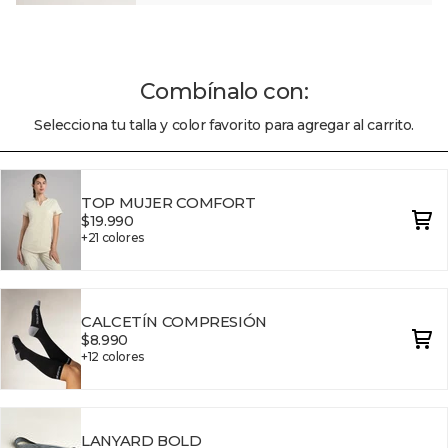
quantity
}}"}
Combínalo con:
Selecciona tu talla y color favorito para agregar al carrito.
TOP MUJER COMFORT
$19.990
+21 colores
CALCETÍN COMPRESIÓN
$8.990
+12 colores
LANYARD BOLD